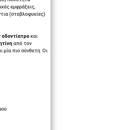
ικές εμφράξεις,
ντια (στεβλοφυείες)
ν
οδοντίατρο
και
ητίνη
από τον
αι μία πιο σύνθετη. Οι
μού