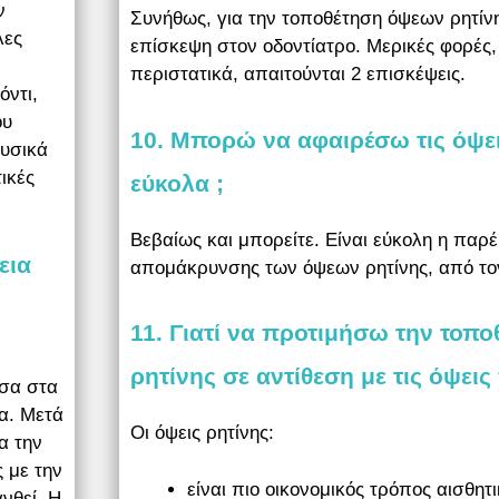
ν
Συνήθως, για την τοποθέτηση όψεων ρητίνη
λες
επίσκεψη στον οδοντίατρο. Μερικές φορές
περιστατικά, απαιτούνται 2 επισκέψεις.
όντι,
ου
10. Μπορώ να αφαιρέσω τις όψει
φυσικά
ικές
εύκολα ;
Βεβαίως και μπορείτε. Είναι εύκολη η παρ
εια
απομάκρυνσης των όψεων ρητίνης, από τον
11. Γιατί να προτιμήσω την τοπ
ρητίνης σε αντίθεση με τις όψει
εσα στα
ια. Μετά
Οι όψεις ρητίνης:
α την
 με την
είναι πιο οικονομικός τρόπος αισθη
νθεί. Η