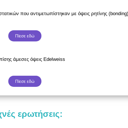
στατικών που αντιμετωπίστηκαν με όψεις ρητίνης (bonding
Πίεσε εδώ
επίσης άμεσες όψεις Edelweiss
Πίεσε εδώ
χνές ερωτήσεις: