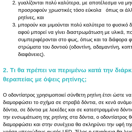
γυαλίζονται πολύ καλύτερα, με αποτέλεσμα να μη
προσροφούν χρωστικές τόσο εύκολα όπως οι άλ
ρητίνες, και
μπορούν και μιμούνται πολύ καλύτερα το φυσικό δ
αφού μπορεί να γίνει διαστρωμάτωση με υλικά, π
συμπεριφέρονται στο φως, όπως και τα διάφορα 
στρώματα του δοντιού (οδοντίνη, αδαμαντίνη, κοπτ
διαφάνειες).
2. Τι θα πρέπει να περιμένω κατά την διάρκ
θεραπείας με όψεις ρητίνης;
Ο οδοντίατρος χρησιμοποιεί σύνθετη ρητίνη έτσι ώστε να
διαμορφώσει το σχήμα σε στραβά δόντια, σε κενά ανάμ
δόντια, σε δόντια με λεκέδες και σε κατεστραμμένα δόντ
την ενσωμάτωση της ρητίνης στα δόντια, ο οδοντίατρος θ
διαμορφώσει και στην συνέχεια θα σκληρύνει την υφή της
χρήση υπεριώδους φωτός LED. Τέλος η επιφάνεια θα λεια