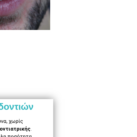
 δοντιών
υνα, χωρίς
δοντιατρικής
.
γάλη ποσότητα