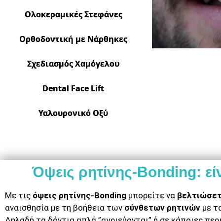
Ολοκεραμικές Στεφάνες
Ορθοδοντική με Νάρθηκες
Σχεδιασμός Χαμόγελου
Dental Face Lift
Υαλουρονικό Οξύ
Όψεις ρητίνης-Bonding: εί
Με τις
όψεις ρητίνης-Bonding
μπορείτε να
βελτιώσετ
αναισθησία με τη βοήθεια των
σύνθετων ρητινών
με τ
Δηλαδή τα δόντια απλά ”αγριεύονται” ή σε κάποιες πε