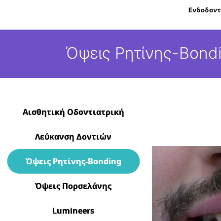
Ενδοδοντ
Όψεις Ρητίνης-Bond
Αισθητική Οδοντιατρική
Λεύκανση Δοντιών
Όψεις Ρητίνης-Bonding
Όψεις Πορσελάνης
Lumineers