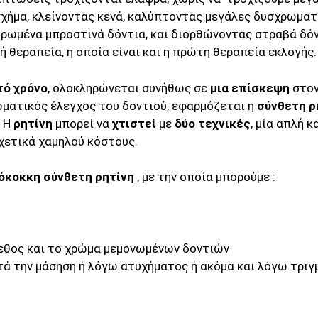
σχήμα, κλείνοντας κενά, καλύπτοντας μεγάλες δυσχρωματ
υρωμένα μπροστινά δόντια, και διορθώνοντας στραβά δό
 θεραπεία, η οποία είναι και η πρώτη θεραπεία εκλογής.
τό χρόνο
, ολοκληρώνεται συνήθως σε
μια επίσκεψη
στο
ωματικός έλεγχος του δοντιού, εφαρμόζεται η
σύνθετη ρ
. Η
ρητίνη
μπορεί να
χτιστεί
με
δύο τεχνικές
, μία απλή κ
σχετικά χαμηλού κόστους.
όκοκκη σύνθετη ρητίνη
, με την οποία μπορούμε :
γεθος και το χρώμα μεμονωμένων δοντιών
ά την μάσηση ή λόγω ατυχήματος ή ακόμα και λόγω τριγ