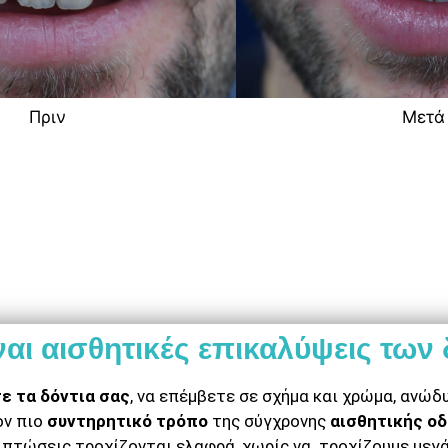
Πριν
Μετά
ναι αισθητικές επικαλύψεις των
ε τα δόντια σας
, να επέμβετε σε σχήμα και χρώμα, ανώδ
ον πιο
συντηρητικό τρόπο
της σύγχρονης
αισθητικής ο
ριπτώσεις τροχίζονται ελαφρά, χωρίς να τροχίζουμε με