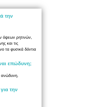
ά την
ν όψεων ρητινών,
ης και τις
ο τα φυσικά δόντια
ίναι επώδυνη;
ι ανώδυνη.
 για την