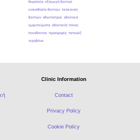
θεραπεία
εξαγωγή δοντιού
ευαισθησία δοντιών
λεύκανση
δοντιών
οδοντίατρος
οδοντικά
εμφυτεύματα
οδοντικός πόνος
πονόδοντος
προσφορές
τατουάζ
τερηδόνα
Clinic Information
κή
Contact
Privacy Policy
Cookie Policy